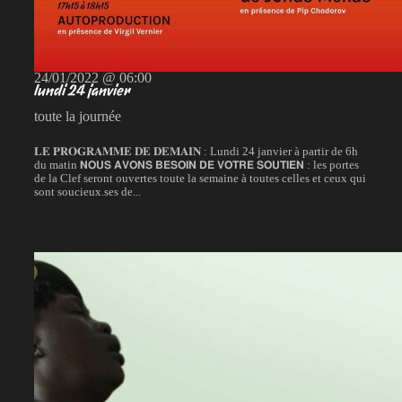
24/01/2022 @ 06:00
lundi 24 janvier
toute la journée
𝐋𝐄 𝐏𝐑𝐎𝐆𝐑𝐀𝐌𝐌𝐄 𝐃𝐄 𝐃𝐄𝐌𝐀𝐈𝐍 : Lundi 24 janvier à partir de 6h
du matin 𝗡𝗢𝗨𝗦 𝗔𝗩𝗢𝗡𝗦 𝗕𝗘𝗦𝗢𝗜𝗡 𝗗𝗘 𝗩𝗢𝗧𝗥𝗘 𝗦𝗢𝗨𝗧𝗜𝗘𝗡 : les portes
de la Clef seront ouvertes toute la semaine à toutes celles et ceux qui
sont soucieux.ses de...