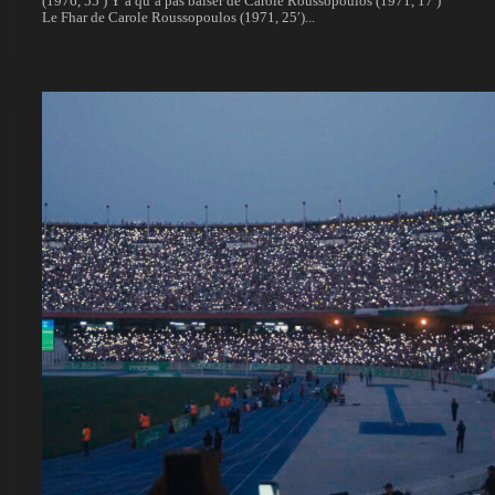
(1976, 55′) Y’a qu’à pas baiser de Carole Roussopoulos (1971, 17′)
Le Fhar de Carole Roussopoulos (1971, 25′)...