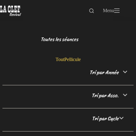
Passer
au
Menu
contenu
Toutes les séances
Tout
Pellicule
Tri par Année
Tri par Asso.
Tri par Cycle