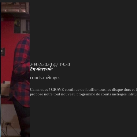
20/02/2020 @ 19:30
En devenir
courts-métrages
Camarades ! GRAVE continue de fouiller tous les disque durs et le
propose notre tout nouveau programme de courts métrages intitu