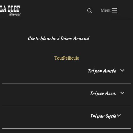
Passer
au
Menu
contenu
Carte blanche à Diane Arnaud
Tout
Pellicule
Tri par Année
Tri par Asso.
Tri par Cycle