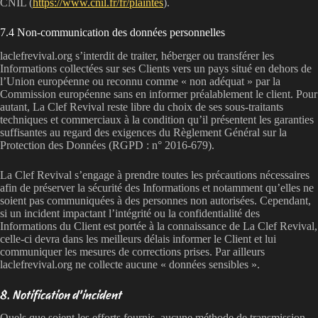
CNIL (
https://www.cnil.fr/fr/plaintes
).
7.4 Non-communication des données personnelles
laclefrevival.org s’interdit de traiter, héberger ou transférer les
Informations collectées sur ses Clients vers un pays situé en dehors de
l’Union européenne ou reconnu comme « non adéquat » par la
Commission européenne sans en informer préalablement le client. Pour
autant, La Clef Revival reste libre du choix de ses sous-traitants
techniques et commerciaux à la condition qu’il présentent les garanties
suffisantes au regard des exigences du Règlement Général sur la
Protection des Données (RGPD : n° 2016-679).
La Clef Revival s’engage à prendre toutes les précautions nécessaires
afin de préserver la sécurité des Informations et notamment qu’elles ne
soient pas communiquées à des personnes non autorisées. Cependant,
si un incident impactant l’intégrité ou la confidentialité des
Informations du Client est portée à la connaissance de La Clef Revival,
celle-ci devra dans les meilleurs délais informer le Client et lui
communiquer les mesures de corrections prises. Par ailleurs
laclefrevival.org ne collecte aucune « données sensibles ».
8. Notification d’incident
Quels que soient les efforts fournis, aucune méthode de transmission