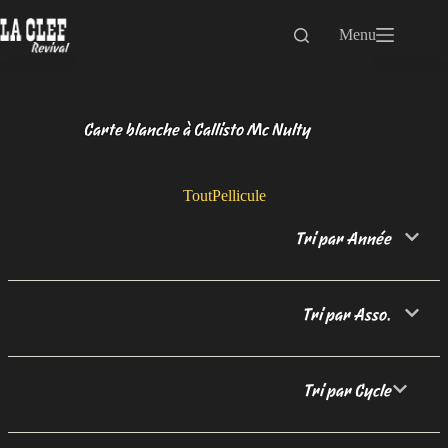
Passer
au
Menu
contenu
Carte blanche à Callisto Mc Nulty
Tout
Pellicule
Tri par Année
Tri par Asso.
Tri par Cycle