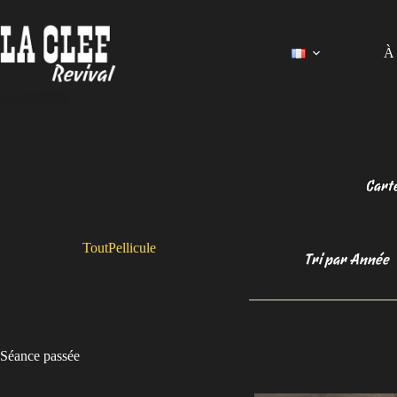
Passer
au
contenu
À 
Carte
Tout
Pellicule
Tri par Année
Séance passée