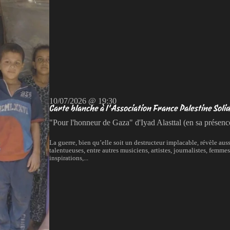
10/07/2026 @ 19:30
Carte blanche à l’Association France Palestine Soli
"Pour l'honneur de Gaza" d'Iyad Alasttal (en sa présenc
La guerre, bien qu’elle soit un destructeur implacable, révèle aus
talentueuses, entre autres musiciens, artistes, journalistes, femme
inspirations,...