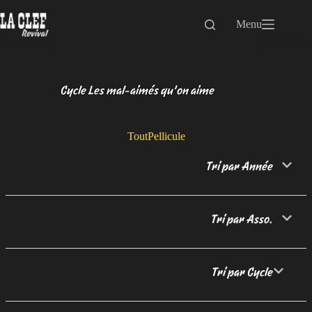
Passer
au
Menu
contenu
Cycle Les mal-aimés qu’on aime
Tout
Pellicule
Tri par Année
Tri par Asso.
Tri par Cycle