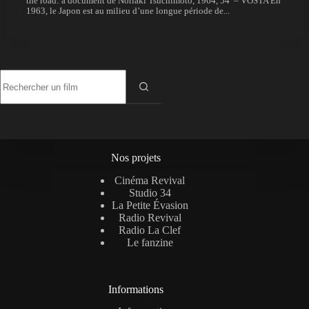
the road: a document de Noriaki Tsuchimoto, 1964, 54′ – VOSTA En
1963, le Japon est au milieu d’une longue période de...
Aucun
résultat
Nos projets
Cinéma Revival
Studio 34
La Petite Évasion
Radio Revival
Radio La Clef
Le fanzine
Informations