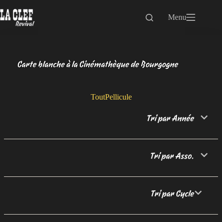
Passer
au
Menu
contenu
Carte blanche à la Cinémathèque de Bourgogne
Tout
Pellicule
Tri par Année
Tri par Asso.
Tri par Cycle