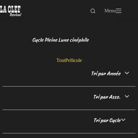
Passer
au
Menu
contenu
Cycle Pleine Lune cinéphile
Tout
Pellicule
Tri par Année
Tri par Asso.
Tri par Cycle