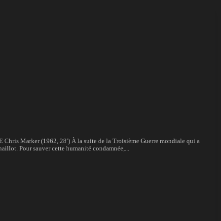
s Marker (1962, 28′) À la suite de la Troisième Guerre mondiale qui a
 Chaillot. Pour sauver cette humanité condamnée,...