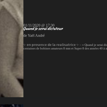
01/11/2020 @ 17:30
Quand je serai dictateur
de Yaël André
✨ 𝕖𝕟 𝕡𝕣𝕖𝕤𝕖𝕟𝕔𝕖 𝕕𝕖 𝕝𝕒 𝕣𝕖𝕒𝕝𝕚𝕤𝕒𝕥𝕣𝕚𝕔𝕖 ✨ – « Quand je s
centaines de bobines amateurs 8 mm et Super 8 des années 40 à au