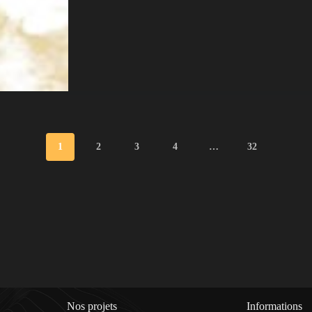
1
2
3
4
…
32
Nos projets
Informations