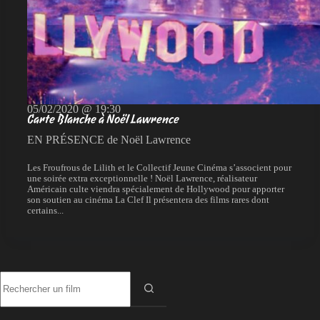
05/02/2020 @ 19:30
Carte Blanche à Noël Lawrence
EN PRÉSENCE de Noël Lawrence
Les Froufrous de Lilith et le Collectif Jeune Cinéma s’associent pour
une soirée extra exceptionnelle ! Noël Lawrence, réalisateur
Américain culte viendra spécialement de Hollywood pour apporter
son soutien au cinéma La Clef Il présentera des films rares dont
certains...
Aucun
résultat