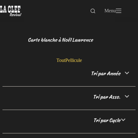
Passer
au
Menu
contenu
Carte blanche à Noël Lawrence
Tout
Pellicule
Tri par Année
Tri par Asso.
Tri par Cycle