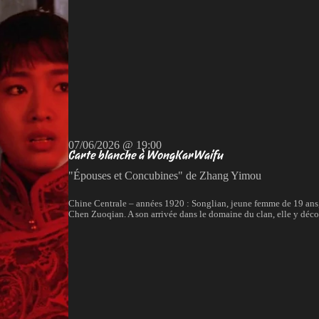
07/06/2026 @ 19:00
Carte blanche à WongKarWaifu
"Épouses et Concubines" de Zhang Yimou
Chine Centrale – années 1920 : Songlian, jeune femme de 19 ans, 
Chen Zuoqian. A son arrivée dans le domaine du clan, elle y décou