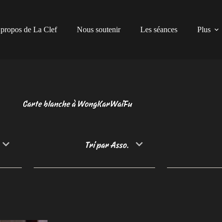
propos de La Clef
Nous soutenir
Les séances
Plus
Carte blanche à WongKarWaiFu
Tri par Asso.