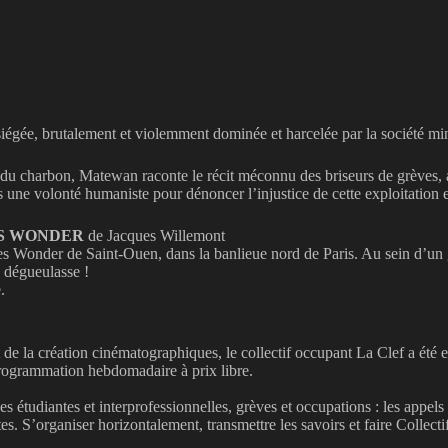
égée, brutalement et violemment dominée et harcelée par la société min
x du charbon, Matewan raconte le récit méconnu des briseurs de grèves, a
e volonté humaniste pour dénoncer l’injustice de cette exploitation et 
ES WONDER
de Jacques Willemont
nes Wonder de Saint-Ouen, dans la banlieue nord de Paris. Au sein d’un 
op dégueulasse !
.
 de la création cinématographiques, le collectif occupant La Clef a été 
rogrammation hebdomadaire à prix libre.
les étudiantes et interprofessionnelles, grèves et occupations : les appel
tes. S’organiser horizontalement, transmettre les savoirs et faire Collec