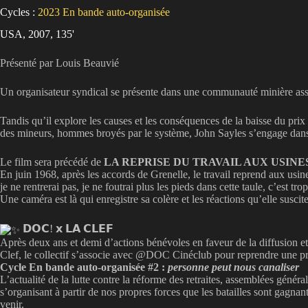
Cycles :
2023
En bande auto-organisée
USA, 2007, 135'
Présenté par Louis Beauvié
Un organisateur syndical se présente dans une communauté minière assi
Tandis qu’il explore les causes et les conséquences de la baisse du pri
des mineurs, hommes broyés par le système, John Sayles s’engage dans un
Le film sera précédé de
LA REPRISE DU TRAVAIL AUX USIN
En juin 1968, après les accords de Grenelle, le travail reprend aux usi
je ne rentrerai pas, je ne foutrai plus les pieds dans cette taule, c’est tr
Une caméra est là qui enregistre sa colère et les réactions qu’elle suscite
𝗗𝗢𝗖! 𝘅 𝗟𝗔 𝗖𝗟𝗘𝗙
Après deux ans et demi d’actions bénévoles en faveur de la diffusion et
Clef, le collectif s’associe avec @DOC Cinéclub pour reprendre une p
Cycle En bande auto-organisée #2 :
personne peut nous canaliser
L’actualité de la lutte contre la réforme des retraites, assemblées généra
s’organisant à partir de nos propres forces que les batailles sont gagnan
venir.