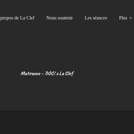
propos de La Clef
Nous soutenir
Les séances
Plus
Matewan – DOC! x La Clef