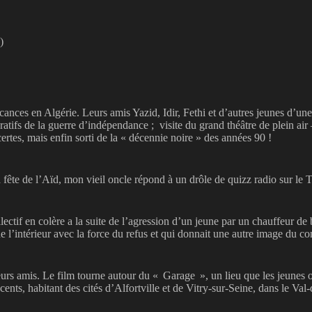
)
nces en Algérie. Leurs amis Yazid, Idir, Fethi et d’autres jeunes d’une a
ifs de la guerre d’indépendance ; visite du grand théâtre de plein air 
rtes, mais enfin sorti de la « décennie noire » des années 90 !
 fête de l’Aïd, mon vieil oncle répond à un drôle de quizz radio sur le
ctif en colère a la suite de l’agression d’un jeune par un chauffeur de 
e l’intérieur avec la force du refus et qui donnait une autre image du c
leurs amis. Le film tourne autour du « Garage », un lieu que les jeunes o
ents, habitant des cités d’Alfortville et de Vitry-sur-Seine, dans le Va