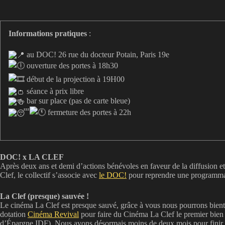
Informations pratiques
:
au DOC! 26 rue du docteur Potain, Paris 19e
ouverture des portes à 18h30
début de la projection à 19H00
séance à prix libre
bar sur place (pas de carte bleue)
fermeture des portes à 22h
DOC! x LA CLEF
Après deux ans et demi d’actions bénévoles en faveur de la diffusion et
Clef, le collectif s’associe avec
le DOC!
pour reprendre une programmat
La Clef (presque) sauvée !
Le cinéma La Clef est presque sauvé, grâce à vous nous pourrons bientôt
dotation
Cinéma Revival
pour faire du Cinéma La Clef le premier bien 
d’Épargne IDF). Nous avons désormais moins de deux mois pour finir de 