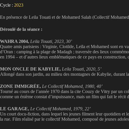
Cycle :
2023
En présence de Leila Touati et de Mohamed Salah (Collectif Mohamed
Déroulé de la séance :
WAHRA 2004,
Leila Touati, 2023, 30’
Quatre amis parisiens : Virginie, Clotilde, Leïla et Mohamed sont en vaca
d’Oran : camping à la plage de Madagh ; traversée des lieux commémorat
en 1994 – et d’autres lieux emblématiques de ce pays en construction, ce
MON ONCLE DE KABYLIE,
Leila Touati, 2020, 5’
Allongé dans son jardin, au milieu des montagnes de Kabylie, durant la
ZONE IMMIGRÉE,
Le Collectif Mohamed, 1980, 40’
Tourné au cours de l’année 1970 dans la cite Couzy de Vitry par un colle
comme un énième constat d’impuissance, mais un film qui fait le récit d
LE GARAGE,
Le Collectif Mohamed, 1979, 22’
Un court docu-fiction, dans lequel les jeunes filment leur quotidien et 
la rue. Film réalisé par le collectif Mohamed, composé de jeunes adolesc