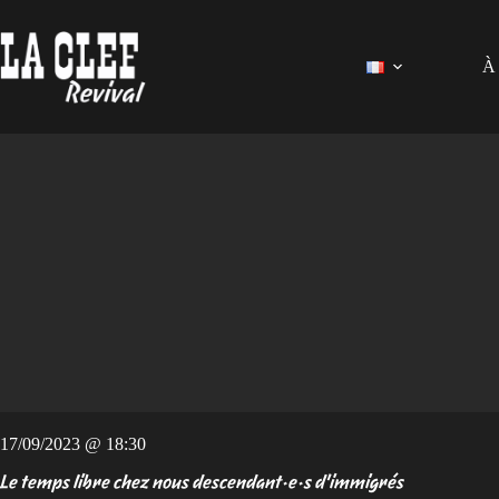
Passer
au
contenu
À 
17/09/2023 @ 18:30
Le temps libre chez nous descendant·e·s d'immigrés