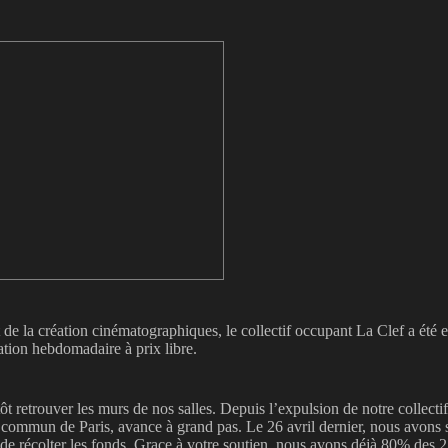
 de la création cinématographiques, le collectif occupant La Clef a été 
ion hebdomadaire à prix libre.
 retrouver les murs de nos salles. Depuis l’expulsion de notre collectif
commun de Paris, avance à grand pas. Le 26 avril dernier, nous avons 
récolter les fonds. Grace à votre soutien, nous avons déjà 80% des 2,9 