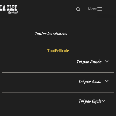
Passer
au
Menu
contenu
Toutes les séances
Tout
Pellicule
Tri par Année
Tri par Asso.
Tri par Cycle