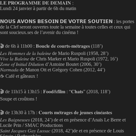
𝐋𝐄 𝐏𝐑𝐎𝐆𝐑𝐀𝐌𝐌𝐄 𝐃𝐄 𝐃𝐄𝐌𝐀𝐈𝐍 :
Lundi 24 janvier à partir de 6h du matin
𝗡𝗢𝗨𝗦 𝗔𝗩𝗢𝗡𝗦 𝗕𝗘𝗦𝗢𝗜𝗡 𝗗𝗘 𝗩𝗢𝗧𝗥𝗘 𝗦𝗢𝗨𝗧𝗜𝗘𝗡 : les portes
de la Clef seront ouvertes toute la semaine à toutes celles et ceux qui
sont soucieux.ses de l’avenir du cinéma !
🎬 de 6h à 11h00 : 𝐁𝐨𝐮𝐜𝐥𝐞 𝐝𝐞 𝐜𝐨𝐮𝐫𝐭𝐬-𝐦𝐞́𝐭𝐫𝐚𝐠𝐞𝐬 (118’)
𝐿𝑒𝑠 𝐻𝑜𝑚𝑚𝑒𝑠 𝑑𝑒 𝑙𝑎 𝑏𝑎𝑙𝑒𝑖𝑛𝑒 de Mario Ruspoli (1958, 28’)
𝑉𝑖𝑣𝑒 𝑙𝑎 𝐵𝑎𝑙𝑒𝑖𝑛𝑒 de Chris Marker et Mario Ruspoli (1972, 16’)
𝑍𝑜𝑛𝑒 𝑜𝑓 𝐼𝑛𝑖𝑡𝑖𝑎𝑙 𝐷𝑖𝑙𝑢𝑡𝑖𝑜𝑛 d’Antoine Boutet (2006, 30’)
𝑁𝑎𝑟𝑚𝑎𝑑𝑎 de Manon Ott et Grégory Cohen (2012, 44’)
☕ Café et gâteaux !
🎬 de 11h15 à 13h15 : 𝐅𝐨𝐨𝐝&𝐟𝐢𝐥𝐦 : “𝐂𝐡𝐚𝐭𝐬” (2018, 118’)
Soupe et croûtons !
🎬 de 13h30 à 17h : 𝐂𝐨𝐮𝐫𝐭𝐬 𝐦𝐞́𝐭𝐫𝐚𝐠𝐞𝐬 𝐝𝐞 𝐣𝐞𝐮𝐧𝐞𝐬 𝐜𝐢𝐧𝐞́𝐚𝐬𝐭𝐞𝐬
𝐿𝑒𝑠 𝐵𝑎𝑖𝑔𝑛𝑒𝑢𝑠𝑒𝑠 (2018, 24’) de et en présence d’Anaïs Le Berre et
Lucile Prin / SMAC Productions
𝑆𝑎𝑖𝑛𝑡 𝐽𝑎𝑐𝑞𝑢𝑒𝑠 𝐺𝑎𝑦 𝐿𝑢𝑠𝑠𝑎𝑐 (2018, 42’)de et en présence de Louis