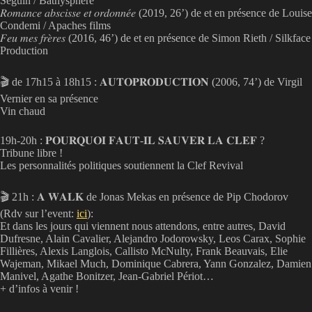
Séguin / Bathysphère
𝑅𝑜𝑚𝑎𝑛𝑐𝑒 𝑎𝑏𝑠𝑐𝑖𝑠𝑠𝑒 𝑒𝑡 𝑜𝑟𝑑𝑜𝑛𝑛𝑒́𝑒 (2019, 26’) de et en présence de Louise
Condemi / Apaches films
𝐹𝑒𝑢 𝑚𝑒𝑠 𝑓𝑟𝑒̀𝑟𝑒𝑠 (2016, 46’) de et en présence de Simon Rieth / Silkface
Production
🎬 de 17h15 à 18h15 : 𝐀𝐔𝐓𝐎𝐏𝐑𝐎𝐃𝐔𝐂𝐓𝐈𝐎𝐍 (2006, 74’) de Virgil
Vernier en sa présence
Vin chaud
19h-20h : 𝐏𝐎𝐔𝐑𝐐𝐔𝐎𝐈 𝐅𝐀𝐔𝐓-𝐈𝐋 𝐒𝐀𝐔𝐕𝐄𝐑 𝐋𝐀 𝐂𝐋𝐄𝐅 ?
Tribune libre !
Les personnalités politiques soutiennent la Clef Revival
🎬 21h : 𝐀 𝐖𝐀𝐋𝐊 de Jonas Mekas en présence de Pip Chodorov
(Rdv sur l’event:
ici
):
Et dans les jours qui viennent nous attendons, entre autres, David
Dufresne, Alain Cavalier, Alejandro Jodorowsky, Leos Carax, Sophie
Fillières, Alexis Langlois, Callisto McNulty, Frank Beauvais, Elie
Wajeman, Mikael Much, Dominique Cabrera, Yann Gonzalez, Damien
Manivel, Agathe Bonitzer, Jean-Gabriel Périot…
+ d’infos à venir !