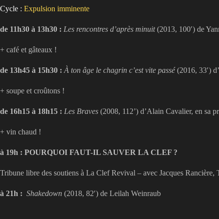
Cycle :
Expulsion imminente
de 11h30 à 13h30 :
Les rencontres d’après minuit
(2013, 100′) de Yan
+ café et gâteaux !
de 13h45 à 15h30 :
À ton âge le chagrin c’est vite passé
(2016, 33′) d
+ soupe et croûtons !
de 16h15 à 18h15 :
Les Braves
(2008, 112’) d’Alain Cavalier, en sa p
+ vin chaud !
à 19h :
POURQUOI FAUT-IL SAUVER LA CLEF ?
Tribune libre des soutiens à La Clef Revival – avec Jacques Rancière
à 21h :
Shakedown
(2018, 82′) de Leilah Weinraub