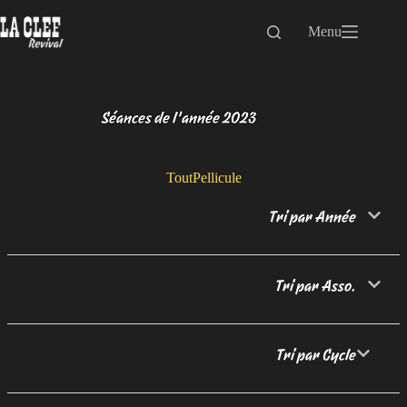
Passer
au
Menu
contenu
Séances de l’année 2023
Tout
Pellicule
Tri par Année
Tri par Asso.
Tri par Cycle