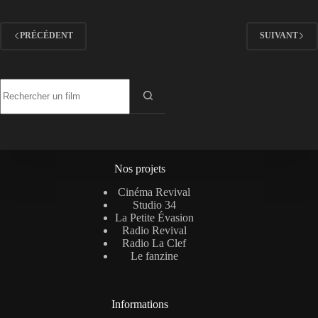
PRÉCÉDENT
SUIVANT
Aucun
résultat
Nos projets
Cinéma Revival
Studio 34
La Petite Évasion
Radio Revival
Radio La Clef
Le fanzine
Informations