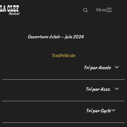
Passer
au
Menu
contenu
Ouverture éclair – juin 2024
Tout
Pellicule
Tri par Année
Tri par Asso.
Tri par Cycle