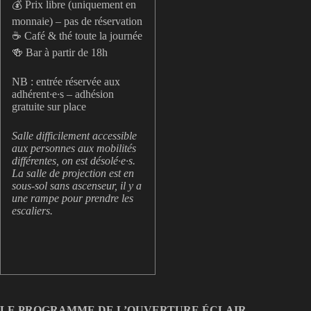
💰 Prix libre (uniquement en
monnaie) – pas de réservation
☕️ Café & thé toute la journée
🍻 Bar à partir de 18h
NB : entrée réservée aux
adhérent
·
e
·
s – adhésion
gratuite sur place
Salle difficilement accessible
aux personnes aux mobilités
différentes, on est désolé·e·s.
La salle de projection est en
sous-sol sans ascenseur, il y a
une rampe pour prendre les
escaliers.
LE PROGRAMME DE L’OUVERTURE ÉCLAIR