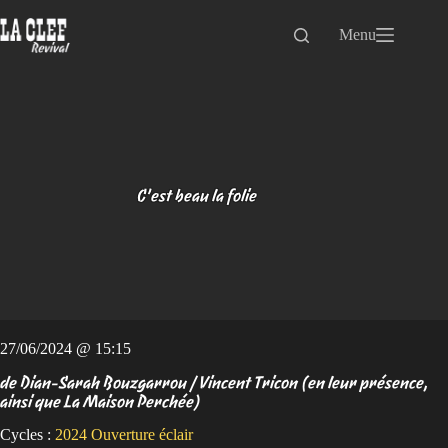
Passer
au
Menu
contenu
C’est beau la folie
27/06/2024 @ 15:15
de Dian-Sarah Bouzgarrou / Vincent Tricon (en leur présence,
ainsi que La Maison Perchée)
Cycles :
2024
Ouverture éclair