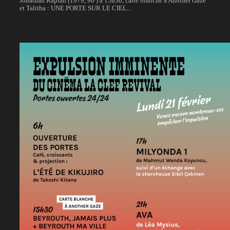
Jonathan Kaplan (1979, 90′) à 15h30, carte blanche à Another Gaze
et Talitha : UNE PORTE SUR LE CIEL...