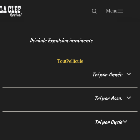
Passer
au
Menu
contenu
Période Expulsion imminente
Tout
Pellicule
Tri par Année
Tri par Asso.
Tri par Cycle