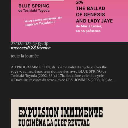
23/02/2022 @ 06:00
mercredi 23 février
toute la journée
AU PROGRAMME : à 6h, deuxième volet du cycle « Over the
edge », consacré aux teen riot movies, avec BLUE SPRING de
Toshiaki Toyoda (2002, 83′) à 17h, deuxième volet du cycle
« Travailleurs.euses du sexe » avec DES HOMMES (2008, 70′) de...