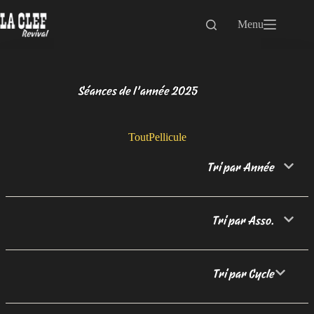
Passer
au
Menu
contenu
Séances de l’année 2025
Tout
Pellicule
Tri par Année
Tri par Asso.
Tri par Cycle