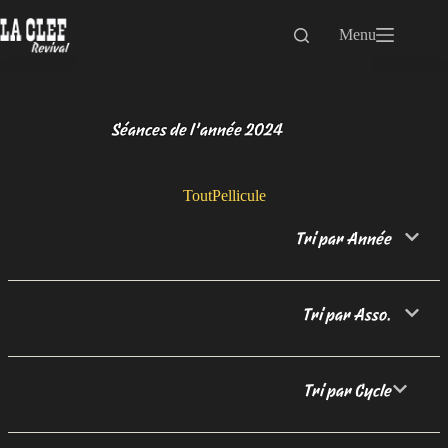
Passer
au
Menu
contenu
Séances de l’année 2024
Tout
Pellicule
Tri par Année
Tri par Asso.
Tri par Cycle