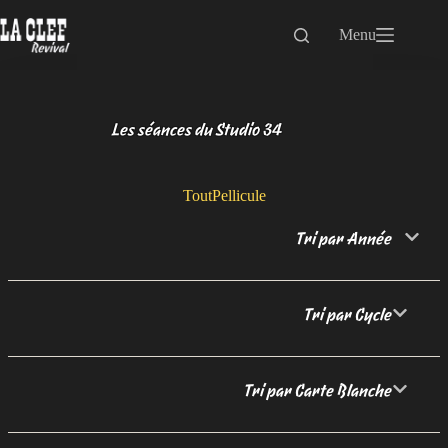
Passer
au
Menu
contenu
Les séances du Studio 34
Tout
Pellicule
Tri par Année
Tri par Cycle
Tri par Carte Blanche