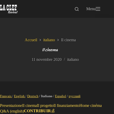
Passer
au
Menu
contenu
Accueil
italiano
Il cinema
Il cinema
11 novembre 2020
italiano
Français
/
English
/
Deutsch
/ Italiano
/
Español
/
русский
Presentazione
Il cinema
Il progetto
Il finanziamento
Home cinéma
CONTRIBUIR
💰
Q&A (english)