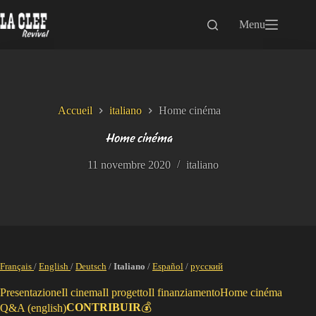
Passer
au
Menu
contenu
Accueil
italiano
Home cinéma
Home cinéma
11 novembre 2020
italiano
Français
/
English
/
Deutsch
/
Italiano
/
Español
/
русский
Presentazione
Il cinema
Il progetto
Il finanziamento
Home cinéma
CONTRIBUIR
💰
Q&A (english)