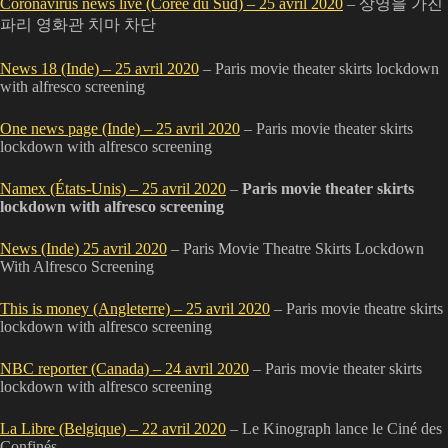
Coronavirus news live (Corée du Sud) – 25 avril 2020
– 상영을 가진
파리 영화관 치마 차단
News 18 (Inde) – 25 avril 2020
– Paris movie theater skirts lockdown
with alfresco screening
One news page (Inde) – 25 avril 2020
– Paris movie theater skirts
lockdown with alfresco screening
Namex (États-Unis) – 25 avril 2020
–
Paris movie theater skirts
lockdown with alfresco screening
News (Inde) 25 avril 2020
– Paris Movie Theatre Skirts Lockdown
With Alfresco Screening
This is money (Angleterre) – 25 avril 2020
– Paris movie theatre skirts
lockdown with alfresco screening
NBC reporter (Canada) – 24 avril 2020
– Paris movie theater skirts
lockdown with alfresco screening
La Libre (Belgique) – 22 avril 2020
– Le Kinograph lance le Ciné des
Confinés