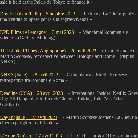
sale is held at the Palais de Tokyo to finance it »
Day Fr Italian (Italie) – 5 octobre 2023
– « Il cinema La Clef organizza
una vendita di opere per la sua sopravvivenza »
EPD Films (Allemagne) – 3 mai 2023
– « Manchmal kommen sie
wieder » (Gerhard Midding)
The Limited Times (Anglophone) – 28 avril 2023
– « Carte blanche to
Martin Scorsese, retrospective between Bologna and Rome » (depuis
ANSA)
ANSA (Italie) – 28 avril 2023
– « Carta bianca a Martin Scorsese,
retrospettiva tra Bologna e Roma »
Deadline (USA) – 2
8
avril 2023
– « International Insider: Netflix Goes
Big; All Happening In French Cinema; Talking TalkTV » (Max
Goldbart)
DayFr (Italie) – 27 avril 2023
– « Martin Scorsese sostiene La Clef, un
cinema parigino in difficoltà »
L’Aube (Grèce) – 27 avril 2023
– « La Clef – Παρίσι / Η σωτηρία του