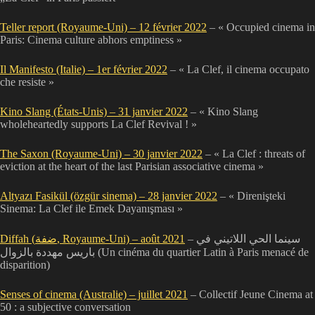
Teller report (Royaume-Uni) – 12 février 2022
– « Occupied cinema in
Paris: Cinema culture abhors emptiness »
Il Manifesto (Italie) – 1er février 2022
– « La Clef, il cinema occupato
che resiste »
Kino Slang (États-Unis) – 31 janvier 2022
– « Kino Slang
wholeheartedly supports La Clef Revival ! »
The Saxon (Royaume-Uni) – 30 janvier 2022
– « La Clef : threats of
eviction at the heart of the last Parisian associative cinema »
Altyazı Fasikül (özgür sinema) – 28 janvier 2022
– « Direnişteki
Sinema: La Clef ile Emek Dayanışması »
Diffah (ضفة, Royaume-Uni) – août 2021
– سينما الحي اللاتيني في
باريس مهددة بالزوال (Un cinéma du quartier Latin à Paris menacé de
disparition)
Senses of cinema (Australie) – juillet 2021
– Collectif Jeune Cinema at
50 : a subjective conversation