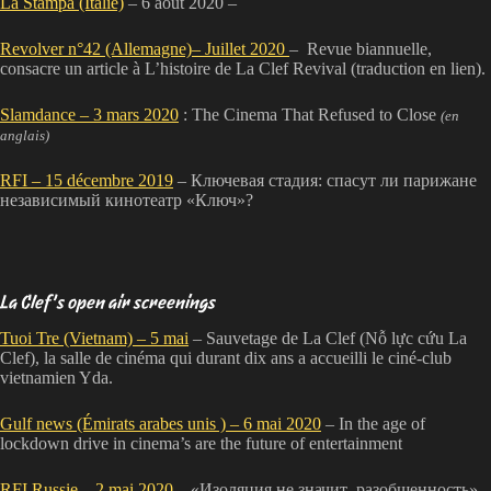
La Stampa (Italie)
– 6 août 2020 –
Revolver n°42 (Allemagne)– Juillet 2020
– Revue biannuelle,
consacre un article à L’histoire de La Clef Revival (traduction en lien).
Slamdance – 3 mars 2020
: The Cinema That Refused to Close
(en
anglais)
RFI – 15 décembre 2019
– Ключевая стадия: спасут ли парижане
независимый кинотеатр «Ключ»?
La Clef’s open air screenings
Tuoi Tre (Vietnam) – 5 mai
– Sauvetage de La Clef (Nỗ lực cứu La
Clef), la salle de cinéma qui durant dix ans a accueilli le ciné-club
vietnamien Yda.
Gulf news (Émirats arabes unis ) – 6 mai 2020
– In the age of
lockdown drive in cinema’s are the future of entertainment
RFI Russie – 2 mai 2020
– «Изоляция не значит разобщенность»