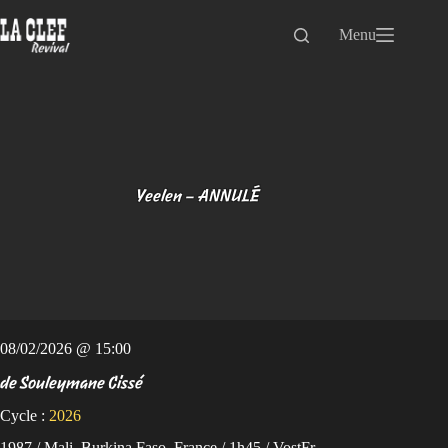
Passer
au
Menu
contenu
Yeelen – ANNULÉ
08/02/2026 @ 15:00
de Souleymane Cissé
Cycle :
2026
1987 / Mali, Burkina Faso, France / 1h45 / VostFr