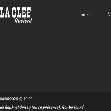
Passer
au
contenu
À 
04/06/2026 @ 19:00
de Raphaël Grisey (en sa présence), Bouba Touré