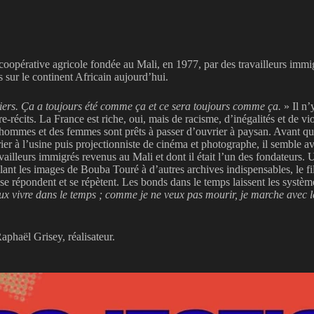
coopérative agricole fondée au Mali, en 1977, par des travailleurs imm
s sur le continent Africain aujourd’hui.
vriers. Ça a toujours été comme ça et ce sera toujours comme ça.
» Il n’
re-récits. La France est riche, oui, mais de racisme, d’inégalités et de v
es hommes et des femmes sont prêts à passer d’ouvrier à paysan. Avant que
à l’usine puis projectionniste de cinéma et photographe, il semble avoir
illeurs immigrés revenus au Mali et dont il était l’un des fondateurs. Un
 Mêlant les images de Bouba Touré à d’autres archives indispensables, le 
ent, se répondent et se répètent. Les bonds dans le temps laissent les sy
ux vivre dans le temps ; comme je ne veux pas mourir, je marche avec 
haël Grisey, réalisateur.