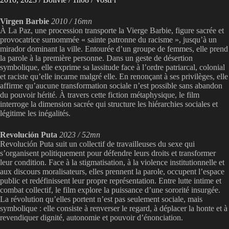
Virgen Barbie
2010 / 16mn
À La Paz, une procession transporte la Vierge Barbie, figure sacrée et
provocatrice surnommée « sainte patronne du racisme », jusqu’à un
mirador dominant la ville. Entourée d’un groupe de femmes, elle prend
la parole à la première personne. Dans un geste de désertion
symbolique, elle exprime sa lassitude face à l’ordre patriarcal, colonial
et raciste qu’elle incarne malgré elle. En renonçant à ses privilèges, elle
affirme qu’aucune transformation sociale n’est possible sans abandon
du pouvoir hérité. À travers cette fiction métaphysique, le film
interroge la dimension sacrée qui structure les hiérarchies sociales et
légitime les inégalités.
Revolución Puta
2023 / 52mn
Revolución Puta suit un collectif de travailleuses du sexe qui
s’organisent politiquement pour défendre leurs droits et transformer
leur condition. Face à la stigmatisation, à la violence institutionnelle et
aux discours moralisateurs, elles prennent la parole, occupent l’espace
public et redéfinissent leur propre représentation. Entre lutte intime et
combat collectif, le film explore la puissance d’une sororité insurgée.
La révolution qu’elles portent n’est pas seulement sociale, mais
symbolique : elle consiste à renverser le regard, à déplacer la honte et à
revendiquer dignité, autonomie et pouvoir d’énonciation.