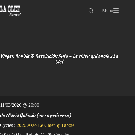
Passer
au
Menu
contenu
Virgen Barbie & Revolución Puta – Le chien qui aboie x La
Clef
11/03/2026 @ 20:00
de María Galindo (en sa présence)
Cycles :
2026
Asso Le Chien qui aboie
2010, 2023 / Bolivie / 1h08 / VostFr