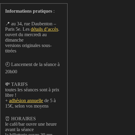
Informations pratiques
:
📍 au 34, rue Daubenton –
Paris 5e. Les
détails d’accès
.
ouvert du mercredi au
dimanche
versions originales sous-
titrées
🕘 Lancement de la séance à
20h00
💸 TARIFS
toutes les séances sont à prix
libre !
+
adhésion annuelle
de 5 à
15€, selon vos moyens
⏰ HORAIRES
le café/bar ouvre une heure
avant la séance
la billetterie ouvre 30 mn