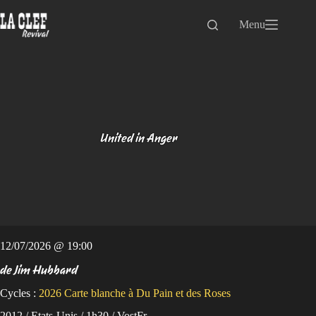
Passer
au
Menu
contenu
United in Anger
12/07/2026 @ 19:00
de Jim Hubbard
Cycles :
2026
Carte blanche à Du Pain et des Roses
2012 / Etats-Unis / 1h30 / VostFr