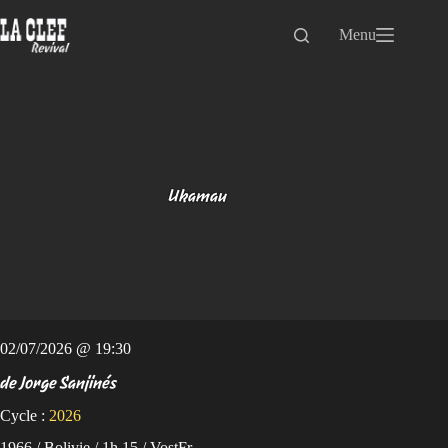
Passer
au
Menu
contenu
Ukamau
02/07/2026 @ 19:30
de Jorge Sanjinés
Cycle :
2026
1966 / Bolivie / 1h 15 / VostFr