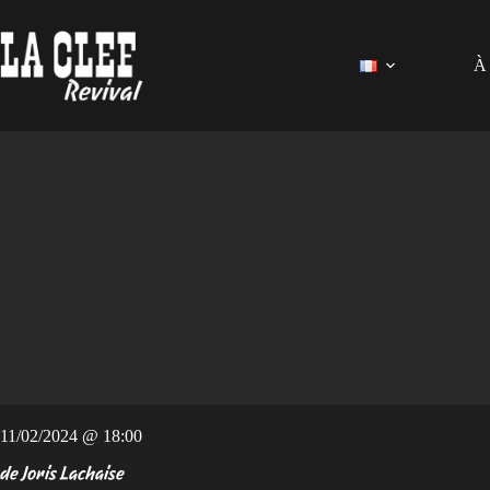
Passer
au
contenu
À 
11/02/2024 @ 18:00
de Joris Lachaise