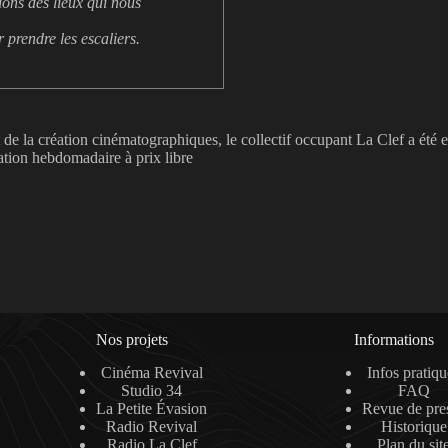
ions des lieux qui nous
 prendre les escaliers.
 de la création cinématographiques, le collectif occupant La Clef a été 
ation hebdomadaire à prix libre
Nos projets
Informations
Cinéma Revival
Infos pratiqu
Studio 34
FAQ
La Petite Évasion
Revue de pre
Radio Revival
Historique
Radio La Clef
Plan du sit