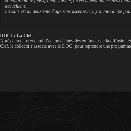
et malgré notre plus grande volonté, on est dépendant·e·s des condit
accueillent.
La salle est au deuxième étage sans ascenseur, il y a une rampe pour
DOC! x La Clef
Après deux ans et demi d’actions bénévoles en faveur de la diffusion et
Clef, le collectif s’associe avec le DOC! pour reprendre une programm