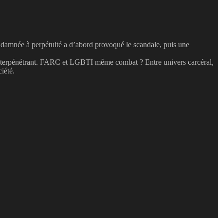
ndamnée à perpétuité a d’abord provoqué le scandale, puis une
 s’interpénétrant. FARC et LGBTI même combat ? Entre univers carcéral,
iété.