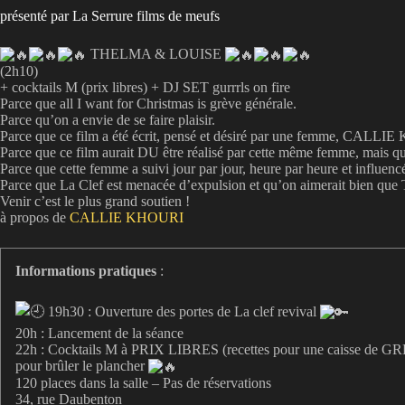
présenté par La Serrure films de meufs
THELMA & LOUISE
(2h10)
+ cocktails M (prix libres) + DJ SET gurrrls on fire
Parce que all I want for Christmas is grève générale.
Parce qu’on a envie de se faire plaisir.
Parce que ce film a été écrit, pensé et désiré par une femme, CALL
Parce que ce film aurait DU être réalisé par cette même femme, mais qu
Parce que cette femme a suivi jour par jour, heure par heure et influencé
Parce que La Clef est menacée d’expulsion et qu’on aimerait bien que 
Venir c’est le plus grand soutien !
à propos de
CALLIE KHOURI
Informations pratiques
:
19h30 : Ouverture des portes de La clef revival
20h : Lancement de la séance
22h : Cocktails M à PRIX LIBRES (recettes pour une caisse de GRÈV
pour brûler le plancher
120 places dans la salle – Pas de réservations
34, rue Daubenton