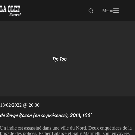
Passer
au
Menu
contenu
Tip Top
13/02/2022 @ 20:00
de Serge Bozon (en sa présence), 2013, 106'
Un indic est assassiné dans une ville du Nord. Deux enquêtrices de la
brigade des polices, Esther Lafarge et Sally Marinelli, sont envoyées