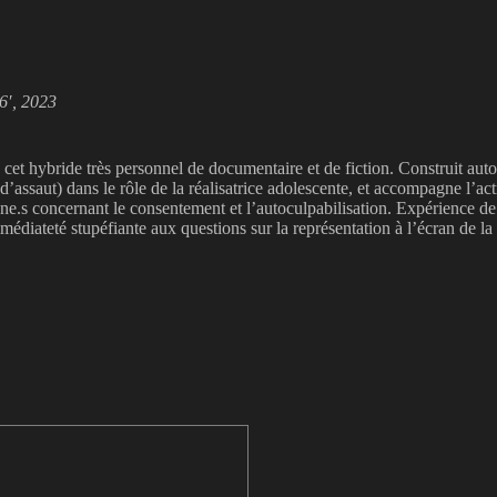
6′, 2023
et hybride très personnel de documentaire et de fiction. Construit auto
ssaut) dans le rôle de la réalisatrice adolescente, et accompagne l’actr
en.ne.s concernant le consentement et l’autoculpabilisation. Expérience
iateté stupéfiante aux questions sur la représentation à l’écran de la vio