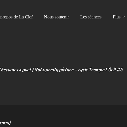
propos de La Clef
Nous soutenir
Les séances
Plus
ld becomes a poet / Not a pretty picture – cycle Trompe l’Oeil #5
iamma)