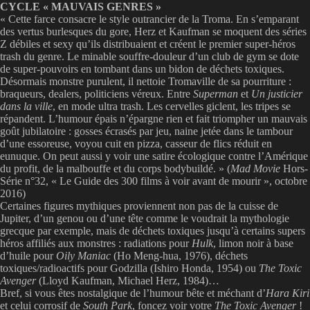
CYCLE « MAUVAIS GENRES »
« Cette farce consacre le style outrancier de la Troma. En s’emparant
des vertus burlesques du gore, Herz et Kaufman se moquent des séries
Z débiles et sexy qu’ils distribuaient et créent le premier super-héros
trash du genre. Le minable souffre-douleur d’un club de gym se dote
de super-pouvoirs en tombant dans un bidon de déchets toxiques.
Désormais monstre purulent, il nettoie Tromaville de sa pourriture :
braqueurs, dealers, politiciens véreux. Entre
Superman
et
Un justicier
dans la ville
, en mode ultra trash. Les cervelles giclent, les tripes se
répandent. L’humour épais n’épargne rien et fait triompher un mauvais
goût jubilatoire : gosses écrasés par jeu, naine jetée dans le tambour
d’une essoreuse, voyou cuit en pizza, casseur de flics réduit en
eunuque. On peut aussi y voir une satire écologique contre l’Amérique
du profit, de la malbouffe et du corps bodybuildé. » (
Mad Movie
Hors-
Série n°32, « Le Guide des 300 films à voir avant de mourir », octobre
2016)
Certaines figures mythiques proviennent non pas de la cuisse de
Jupiter, d’un genou ou d’une tête comme le voudrait la mythologie
grecque par exemple, mais de déchets toxiques jusqu’à certains supers
héros affiliés aux monstres : radiations pour
Hulk
, limon noir à base
d’huile pour
Oily Maniac
(Ho Meng-hua, 1976), déchets
toxiques/radioactifs pour Godzilla (Ishiro Honda, 1954) ou
The Toxic
Avenger
(Lloyd Kaufman, Michael Herz, 1984)…
Bref, si vous êtes nostalgique de l’humour bête et méchant d’
Hara Kiri
et celui corrosif de
South Park
, foncez voir votre
The Toxic Avenger
!