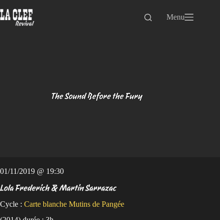
Passer
au
Menu
contenu
The Sound Before the Fury
01/11/2019 @ 19:30
Lola Frederich & Martin Sarrazac
Cycle :
Carte blanche Mutins de Pangée
(2014) durée : 3h