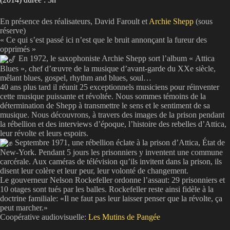
En présence des réalisateurs, David Faroult et
Archie Shepp
(sous
réserve)
« Ce qui s’est passé ici n’est que le bruit annonçant la fureur des
opprimés »
En 1972, le saxophoniste Archie Shepp sort l’album « Attica
Blues », chef d’œuvre de la musique d’avant-garde du XXe siècle,
mêlant blues, gospel, rhythm and blues, soul…
40 ans plus tard il réunit 25 exceptionnels musiciens pour réinventer
cette musique puissante et révoltée. Nous sommes témoins de la
détermination de Shepp à transmettre le sens et le sentiment de sa
musique. Nous découvrons, à travers des images de la prison pendant
la rébellion et des interviews d’époque, l’histoire des rebelles d’Attica,
leur révolte et leurs espoirs.
Septembre 1971, une rébellion éclate à la prison d’Attica, État de
New-York. Pendant 5 jours les prisonniers y inventent une commune
carcérale. Aux caméras de télévision qu’ils invitent dans la prison, ils
disent leur colère et leur peur, leur volonté de changement.
Le gouverneur Nelson Rockefeller ordonne l’assaut: 29 prisonniers et
10 otages sont tués par les balles. Rockefeller reste ainsi fidèle à la
doctrine familiale: «Il ne faut pas leur laisser penser que la révolte, ça
peut marcher.»
Coopérative audiovisuelle:
Les Mutins de Pangée