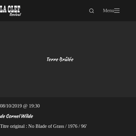
Passer
au
Menu
contenu
Terre Brûlée
08/10/2019 @ 19:30
de Cornel Wilde
Titre original : No Blade of Grass / 1976 / 96'