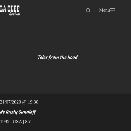
Passer
au
Menu
contenu
Tales from the hood
21/07/2020 @ 19:30
de Rusty Cundieff
1995 | USA | 85'