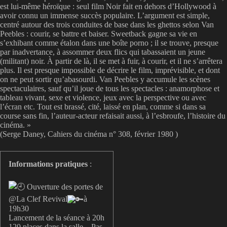
est lui-même héroïque : seul film Noir fait en dehors d’Hollywood à
avoir connu un immense succès populaire. L’argument est simple,
centré autour des trois conduites de base dans les ghettos selon Van
Peebles : courir, se battre et baiser. Sweetback gagne sa vie en
s’exhibant comme étalon dans une boîte porno ; il se trouve, presque
par inadvertance, à assommer deux flics qui tabassaient un jeune
(militant) noir. À partir de là, il se met à fuir, à courir, et il ne s’arrêtera
plus. Il est presque impossible de décrire le film, imprévisible, et dont
on ne peut sortir qu’abasourdi. Van Peebles y accumule les scènes
spectaculaires, sauf qu’il joue de tous les spectacles : anamorphose et
tableau vivant, sexe et violence, jeux avec la perspective ou avec
l’écran etc. Tout est brassé, cité, laissé en plan, comme si dans sa
course sans fin, l’auteur-acteur refaisait aussi, à l’esbroufe, l’histoire du
cinéma. »
(Serge Daney, Cahiers du cinéma n° 308, février 1980 )
Informations pratiques
:
Ouverture des portes de
@La Clef Revival
à
19h30
Lancement de la séance à 20h
120 places dans la salle – Pas