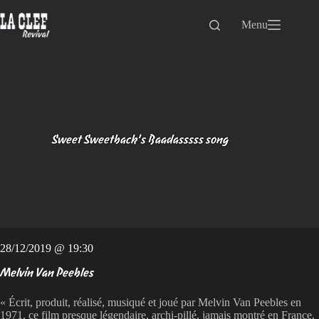
Passer
au
Menu
contenu
Sweet Sweetback’s Baadasssss song
28/12/2019 @ 19:30
Melvin Van Peebles
« Écrit, produit, réalisé, musiqué et joué par Melvin Van Peebles en
1971, ce film presque légendaire, archi-pillé, jamais montré en France,