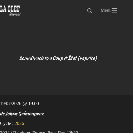
Passer
au
Menu
contenu
Soundtrack to a Coup d’État (reprise)
19/07/2026 @ 19:00
de Johan Grimonprez
Cycle :
2026
2024 / Belgique, France, Pays-Bas / 2h30