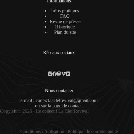
Informations
Infos pratiques
FAQ
Revue de presse
Historique
Plan du site
Réseaux sociaux
Nous contacter
e-mail : contact.laclefrevival@gmail.com
ou sur la
page de contact
.
Copyleft
2026 - Le collectif La Clef Revival
©
Conditions d’utilisation
|
Politique de confidentialité