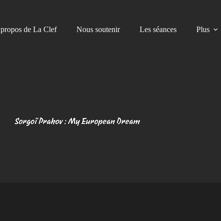
propos de La Clef
Nous soutenir
Les séances
Plus
Sorgoï Prakov : My European Dream