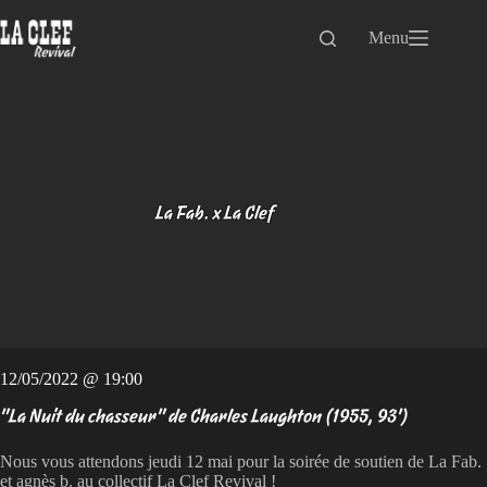
Passer
au
Menu
contenu
La Fab. x La Clef
12/05/2022 @ 19:00
"La Nuit du chasseur" de Charles Laughton (1955, 93')
Nous vous attendons jeudi 12 mai pour la soirée de soutien de La Fab.
et agnès b. au collectif La Clef Revival !