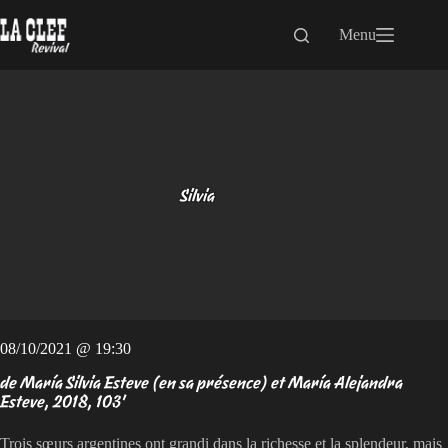
Passer
au
Menu
contenu
Silvia
08/10/2021 @ 19:30
de María Silvia Esteve (en sa présence) et María Alejandra
Esteve, 2018, 103'
Trois sœurs argentines ont grandi dans la richesse et la splendeur, mais