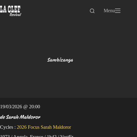
Passer
au
Menu
contenu
Sambizanga
19/03/2026 @ 20:00
de Sarah Maldoror
Cycles :
2026
Focus Sarah Maldoror
1973 / Angola, France / 1h42 / VostFr