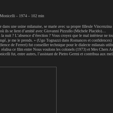
nicelli – 1974 – 102 min
dans une usine milanaise, se marie avec sa propre filleule Vincenzina (Or
r où ils se lient d’amitié avec Giovanni Pizzullo (Michele Placido)…
 la nuit ? L’absence d’érection ? Vous croyez que le mal intérieur ne t
ongé, je me le prends. » (Ugo Tognazzi dans Romances et confidences)
ence de Ferreri) fut conseiller technique pour le dialecte milanais utili
i réalisa ce film entre Nous voulons les colonels (1973) et Mes Chers 
nicelli fut, entre autres, l’assistant de Pietro Germi et contribua aux 