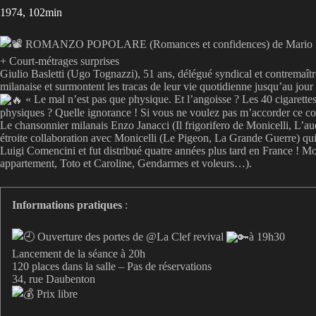
1974, 102min
ROMANZO POPOLARE (Romances et confidences) de Mario Mo
+ Court-métrages surprises
Giulio Basletti (Ugo Tognazzi), 51 ans, délégué syndical et contremaître 
milanaise et surmontent les tracas de leur vie quotidienne jusqu’au jou
« Le mal n’est pas que physique. Et l’angoisse ? Les 40 cigarettes
physiques ? Quelle ignorance ! Si vous ne voulez pas m’accorder ce c
Le chansonnier milanais Enzo Janacci (Il frigorifero de Monicelli, L’audi
étroite collaboration avec Monicelli (Le Pigeon, La Grande Guerre) qu
Luigi Comencini et fut distribué quatre années plus tard en France ! Mo
appartement, Toto et Caroline, Gendarmes et voleurs…).
Informations pratiques
:
Ouverture des portes de @La Clef revival
à 19h30
Lancement de la séance à 20h
120 places dans la salle – Pas de réservations
34, rue Daubenton
Prix libre